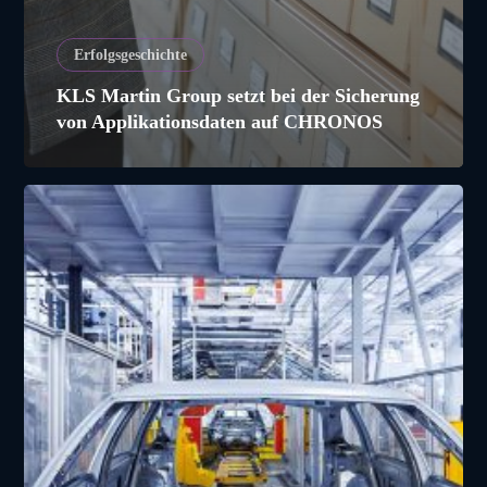
Erfolgsgeschichte
KLS Martin Group setzt bei der Sicherung
von Applikationsdaten auf CHRONOS
Datenbankarchivierung
mit
Chronos
reduziert
Storagekosten
bei
Automobilhersteller