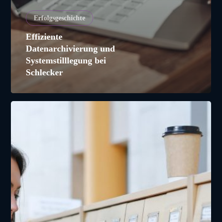
Erfolgsgeschichte
Effiziente
Datenarchivierung und
Systemstilllegung bei
Schlecker
KLS
Martin
Group
setzt
bei
der
Sicherung
von