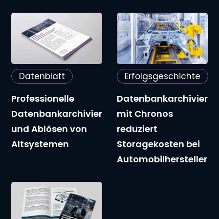
Professionelle
Datenbankarchivierung
Datenbankarchivierung
mit
und
Chronos
Ablösen
reduziert
Datenblatt
Erfolgsgeschichte
von
Storagekosten
Altsystemen
bei
Professionelle
Datenbankarchivieru
Automobilhersteller
Datenbankarchivierung
mit Chronos
und Ablösen von
reduziert
Altsystemen
Storagekosten bei
Automobilhersteller
Management
von