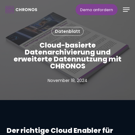
Skip
Men
Demo anfordern
to
main
Datenblatt
content
Cloud-basierte
Datenarchivierung und
erweiterte Datennutzung mit
CHRONOS
November 18, 2024
Der richtige Cloud Enabler für