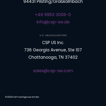
94431 Pilsting/Großköllnbach
+49 9953 3006-0
info@csp-sw.de
U.S. HEADQUARTERS
CSP US Inc.
736 Georgia Avenue, Ste 107
Chattanooga, TN 37402
sales@csp-sw.com
©
2026
CSP Intelligence GmbH